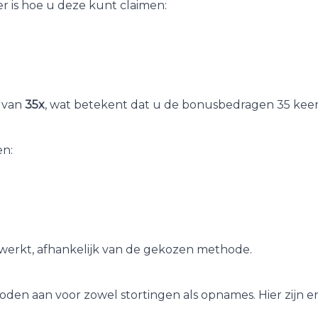
er is hoe u deze kunt claimen:
n van
35x
, wat betekent dat u de bonusbedragen 35 kee
en:
werkt, afhankelijk van de gekozen methode.
den aan voor zowel stortingen als opnames. Hier zijn en