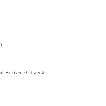
s.
. Hier is hoe het werkt: