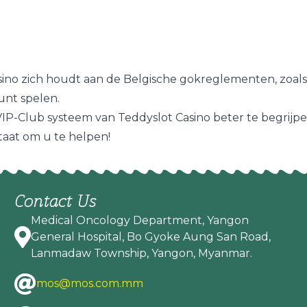
sino zich houdt aan de Belgische gokreglementen, zoals
kunt spelen.
P-Club systeem van Teddyslot Casino beter te begrijpe
staat om u te helpen!
Contact Us
Medical Oncology Department, Yangon
General Hospital, Bo Gyoke Aung San Road,
Lanmadaw Township, Yangon, Myanmar.
mos@mos.com.mm