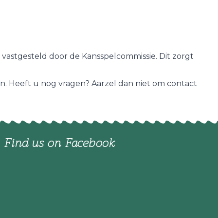
 vastgesteld door de Kansspelcommissie. Dit zorgt
n. Heeft u nog vragen? Aarzel dan niet om contact
Find us on Facebook