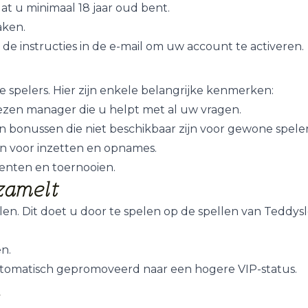
t u minimaal 18 jaar oud bent.
aken.
 de instructies in de e-mail om uw account te activeren.
 spelers. Hier zijn enkele belangrijke kenmerken:
ezen manager die u helpt met al uw vragen.
 bonussen die niet beschikbaar zijn voor gewone speler
n voor inzetten en opnames.
enten en toernooien.
zamelt
. Dit doet u door te spelen op de spellen van Teddyslot
n.
automatisch gepromoveerd naar een hogere VIP-status.