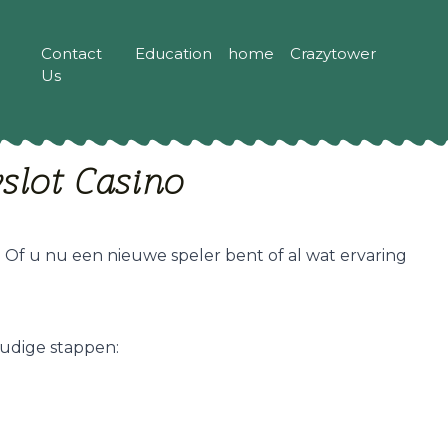
Contact
Education
home
Crazytower
Us
slot Casino
. Of u nu een nieuwe speler bent of al wat ervaring
oudige stappen: