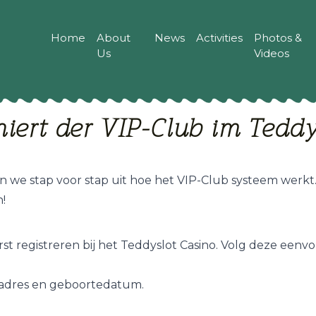
Home
About
News
Activities
Photos &
Us
Videos
niert der VIP-Club im Teddy
gen we stap voor stap uit hoe het VIP-Club systeem werkt
!
t registreren bij het Teddyslot Casino. Volg deze eenv
iladres en geboortedatum.