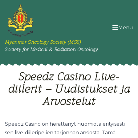
Menu
Myanmar Oncology Society (MOS)
Society for Medical & Radiation Oncology
Speedz Casino Live-
diilerit – Uudistukset ja
Arvostelut
Speedz Casino on herättänyt huomiota erityisesti
sen live-diileripelien tarjonnan ansiosta. Tämä