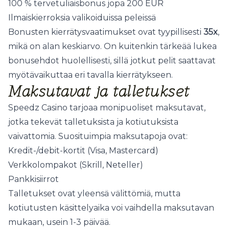
100 % tervetuliaisbonus jopa 200 EUR
Ilmaiskierroksia valikoiduissa peleissä
Bonusten kierrätysvaatimukset ovat tyypillisesti
35x
,
mikä on alan keskiarvo. On kuitenkin tärkeää lukea
bonusehdot huolellisesti, sillä jotkut pelit saattavat
myötävaikuttaa eri tavalla kierrätykseen.
Maksutavat ja talletukset
Speedz Casino tarjoaa monipuoliset maksutavat,
jotka tekevät talletuksista ja kotiutuksista
vaivattomia. Suosituimpia maksutapoja ovat:
Kredit-/debit-kortit (Visa, Mastercard)
Verkkolompakot (Skrill, Neteller)
Pankkisiirrot
Talletukset ovat yleensä välittömiä, mutta
kotiutusten käsittelyaika voi vaihdella maksutavan
mukaan, usein 1-3 päivää.