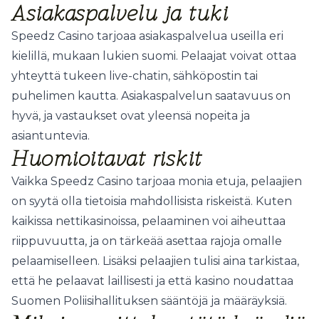
Asiakaspalvelu ja tuki
Speedz Casino tarjoaa asiakaspalvelua useilla eri
kielillä, mukaan lukien suomi. Pelaajat voivat ottaa
yhteyttä tukeen live-chatin, sähköpostin tai
puhelimen kautta. Asiakaspalvelun saatavuus on
hyvä, ja vastaukset ovat yleensä nopeita ja
asiantuntevia.
Huomioitavat riskit
Vaikka Speedz Casino tarjoaa monia etuja, pelaajien
on syytä olla tietoisia mahdollisista riskeistä. Kuten
kaikissa nettikasinoissa, pelaaminen voi aiheuttaa
riippuvuutta, ja on tärkeää asettaa rajoja omalle
pelaamiselleen. Lisäksi pelaajien tulisi aina tarkistaa,
että he pelaavat laillisesti ja että kasino noudattaa
Suomen Poliisihallituksen sääntöjä ja määräyksiä.