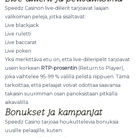
Speedz Casinon live-diilerit tarjoavat laajan
valikoiman pelejä, jotka sisältävät:
Live blackjack
Live ruletti
Live baccarat
Live pokeri
Yksi merkittävä etu on, että live-diileripelit tarjoavat
usein korkean
RTP-prosentin
(Return to Player),
joka vaihtelee 95-99 % välillä pelistä riippuen. Tämä
tarkoittaa, että pelaajat voivat odottaa saavansa
takaisin suurimman osan panoksistaan pitkällä
aikavälillä.
Bonukset ja kampanjat
Speedz Casino tarjoaa houkuttelevia bonuksia
uusille pelaajille, kuten: