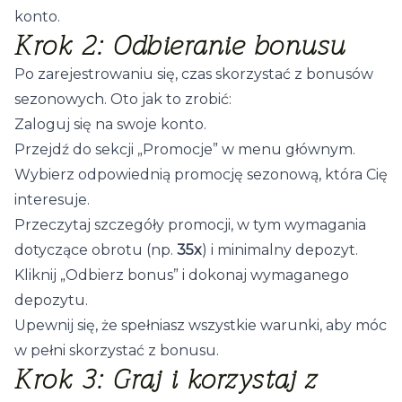
konto.
Krok 2: Odbieranie bonusu
Po zarejestrowaniu się, czas skorzystać z bonusów
sezonowych. Oto jak to zrobić:
Zaloguj się na swoje konto.
Przejdź do sekcji „Promocje” w menu głównym.
Wybierz odpowiednią promocję sezonową, która Cię
interesuje.
Przeczytaj szczegóły promocji, w tym wymagania
dotyczące obrotu (np.
35x
) i minimalny depozyt.
Kliknij „Odbierz bonus” i dokonaj wymaganego
depozytu.
Upewnij się, że spełniasz wszystkie warunki, aby móc
w pełni skorzystać z bonusu.
Krok 3: Graj i korzystaj z