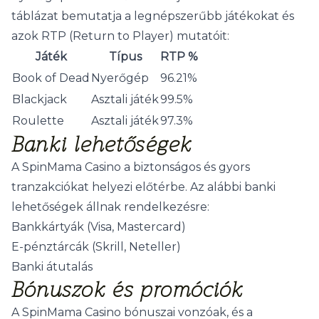
táblázat bemutatja a legnépszerűbb játékokat és
azok RTP (Return to Player) mutatóit:
Játék
Típus
RTP %
Book of Dead
Nyerőgép
96.21%
Blackjack
Asztali játék
99.5%
Roulette
Asztali játék
97.3%
Banki lehetőségek
A SpinMama Casino a biztonságos és gyors
tranzakciókat helyezi előtérbe. Az alábbi banki
lehetőségek állnak rendelkezésre:
Bankkártyák (Visa, Mastercard)
E-pénztárcák (Skrill, Neteller)
Banki átutalás
Bónuszok és promóciók
A SpinMama Casino bónuszai vonzóak, és a