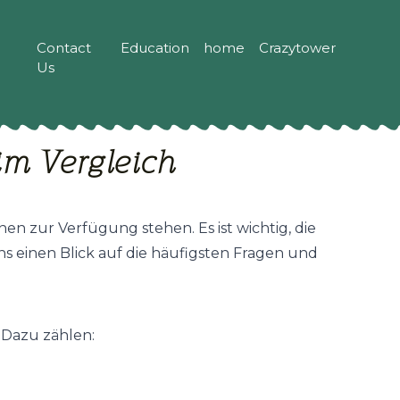
Contact
Education
home
Crazytower
Us
im Vergleich
en zur Verfügung stehen. Es ist wichtig, die
s einen Blick auf die häufigsten Fragen und
 Dazu zählen: