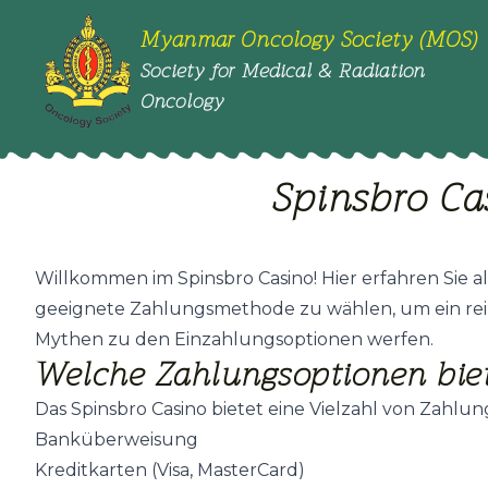
Myanmar Oncology Society (MOS)
Society for Medical & Radiation
Oncology
Spinsbro Ca
Willkommen im Spinsbro Casino! Hier erfahren Sie al
geeignete Zahlungsmethode zu wählen, um ein reibu
Mythen zu den Einzahlungsoptionen werfen.
Welche Zahlungsoptionen biet
Das Spinsbro Casino bietet eine Vielzahl von Zahl
Banküberweisung
Kreditkarten (Visa, MasterCard)