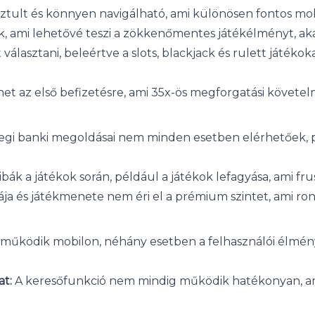
isztult és könnyen navigálható, ami különösen fontos mob
k, ami lehetővé teszi a zökkenőmentes játékélményt, ak
választani, beleértve a slots, blackjack és rulett játék
et az első befizetésre, ami 35x-ös megforgatási követel
legi banki megoldásai nem minden esetben elérhetőek, 
k a játékok során, például a játékok lefagyása, ami frus
ja és játékmenete nem éri el a prémium szintet, ami ront
 működik mobilon, néhány esetben a felhasználói élmén
at:
A keresőfunkció nem mindig működik hatékonyan, ami f