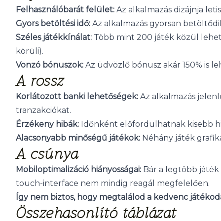
Felhasználóbarát felület:
Az alkalmazás dizájnja let
Gyors betöltési idő:
Az alkalmazás gyorsan betöltődi
Széles játékkínálat:
Több mint 200 játék közül lehet 
körüli).
Vonzó bónuszok:
Az üdvözlő bónusz akár 150% is leh
A rossz
Korlátozott banki lehetőségek:
Az alkalmazás jelen
tranzakciókat.
Érzékeny hibák:
Időnként előfordulhatnak kisebb hibá
Alacsonyabb minőségű játékok:
Néhány játék grafiká
A csúnya
Mobiloptimalizáció hiányosságai:
Bár a legtöbb játék
touch-interface nem mindig reagál megfelelően.
Így nem biztos, hogy megtalálod a kedvenc játékod
Összehasonlító táblázat