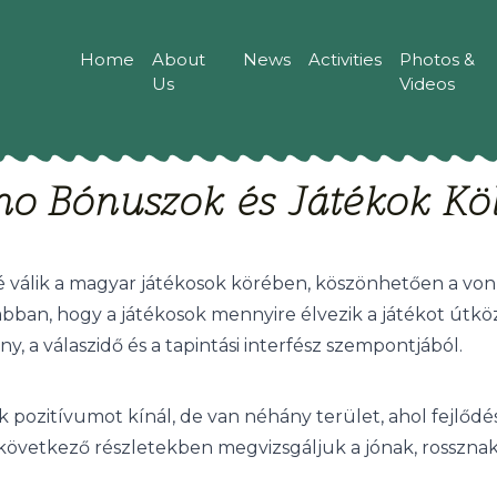
Home
About
News
Activities
Photos &
Us
Videos
ino Bónuszok és Játékok Kö
 válik a magyar játékosok körében, köszönhetően a vonz
abban, hogy a játékosok mennyire élvezik a játékot útkö
y, a válaszidő és a tapintási interfész szempontjából.
 pozitívumot kínál, de van néhány terület, ahol fejlődé
A következő részletekben megvizsgáljuk a jónak, rossz