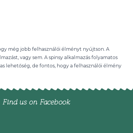
hogy még jobb felhasználói élményt nyújtson. A
lmazást, vagy sem. A
spinsy alkalmazás
folyamatos
as lehetőség, de fontos, hogy a felhasználói élmény
Find us on Facebook