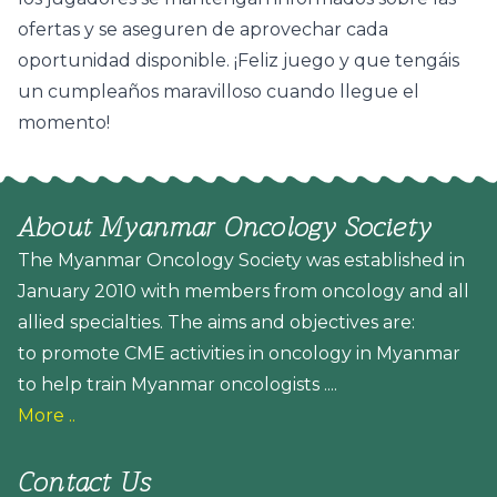
ofertas y se aseguren de aprovechar cada
oportunidad disponible. ¡Feliz juego y que tengáis
un cumpleaños maravilloso cuando llegue el
momento!
About Myanmar Oncology Society
The Myanmar Oncology Society was established in
January 2010 with members from oncology and all
allied specialties. The aims and objectives are:
to promote CME activities in oncology in Myanmar
to help train Myanmar oncologists ....
More ..
Contact Us