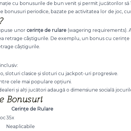
ție cu bonusurile de bun venit și permit jucătorilor să înv
de bonusuri periodice, bazate pe activitatea lor de joc, cu
?
 supuse unor
cerințe de rulare
(wagering requirements). A
ea retrage câștigurile. De exemplu, un bonus cu cerințe
rage câștigurile.
inclusiv:
o, sloturi clasice și sloturi cu jackpot-uri progresive.
intre cele mai populare opțiuni.
ealeri și alți jucători adaugă o dimensiune socială jocuril
de Bonusuri
Cerințe de Rulare
joc
35x
Neaplicabile