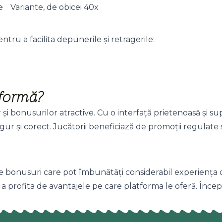
e
Variante, de obicei 40x
ru a facilita depunerile și retragerile:
formă?
r și bonusurilor atractive. Cu o interfață prietenoasă și s
 și corect. Jucătorii beneficiază de promoții regulate și
de bonusuri care pot îmbunătăți considerabil experiența d
 profita de avantajele pe care platforma le oferă. Începe