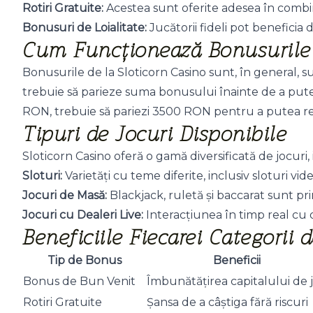
Rotiri Gratuite:
Acestea sunt oferite adesea în combina
Bonusuri de Loialitate:
Jucătorii fideli pot beneficia 
Cum Funcționează Bonusurile
Bonusurile de la Sloticorn Casino sunt, în general,
trebuie să parieze suma bonusului înainte de a put
RON, trebuie să pariezi 3500 RON pentru a putea ret
Tipuri de Jocuri Disponibile
Sloticorn Casino oferă o gamă diversificată de jocuri, 
Sloturi:
Varietăți cu teme diferite, inclusiv sloturi vide
Jocuri de Masă:
Blackjack, ruletă și baccarat sunt pr
Jocuri cu Dealeri Live:
Interacțiunea în timp real cu d
Beneficiile Fiecarei Categorii 
Tip de Bonus
Beneficii
Bonus de Bun Venit
Îmbunătățirea capitalului de 
Rotiri Gratuite
Șansa de a câștiga fără riscuri