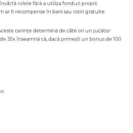
ârtă rolele fără a utiliza fonduri proprii.
m ar fi recompense în bani sau rotiri gratuite.
ceste cerințe determină de câte ori un jucător
 de 35x înseamnă că, dacă primești un bonus de 100
or.