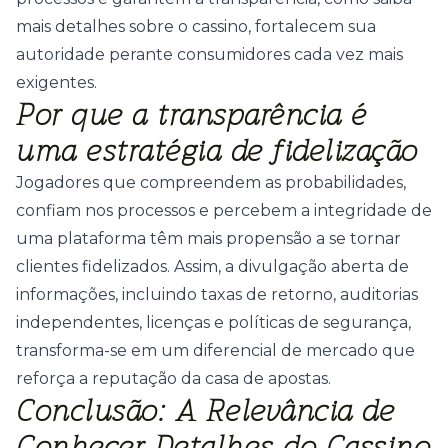
mais detalhes sobre o cassino, fortalecem sua
autoridade perante consumidores cada vez mais
exigentes.
Por que a transparência é
uma estratégia de fidelização
Jogadores que compreendem as probabilidades,
confiam nos processos e percebem a integridade de
uma plataforma têm mais propensão a se tornar
clientes fidelizados. Assim, a divulgação aberta de
informações, incluindo taxas de retorno, auditorias
independentes, licenças e políticas de segurança,
transforma-se em um diferencial de mercado que
reforça a reputação da casa de apostas.
Conclusão: A Relevância de
Conhecer Detalhes do Cassino