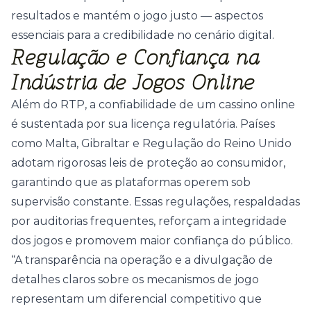
resultados e mantém o jogo justo — aspectos
essenciais para a credibilidade no cenário digital.
Regulação e Confiança na
Indústria de Jogos Online
Além do RTP, a confiabilidade de um cassino online
é sustentada por sua licença regulatória. Países
como Malta, Gibraltar e Regulação do Reino Unido
adotam rigorosas leis de proteção ao consumidor,
garantindo que as plataformas operem sob
supervisão constante. Essas regulações, respaldadas
por auditorias frequentes, reforçam a integridade
dos jogos e promovem maior confiança do público.
“A transparência na operação e a divulgação de
detalhes claros sobre os mecanismos de jogo
representam um diferencial competitivo que