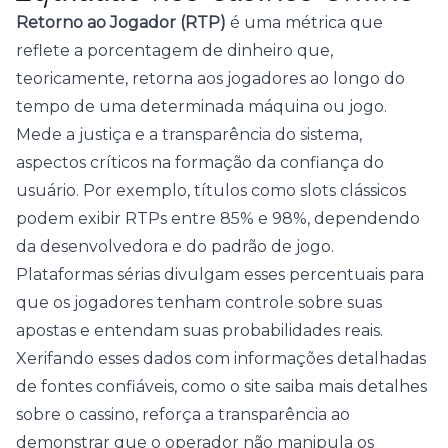
Retorno ao Jogador (RTP)
é uma métrica que
reflete a porcentagem de dinheiro que,
teoricamente, retorna aos jogadores ao longo do
tempo de uma determinada máquina ou jogo.
Mede a justiça e a transparência do sistema,
aspectos críticos na formação da confiança do
usuário. Por exemplo, títulos como slots clássicos
podem exibir RTPs entre 85% e 98%, dependendo
da desenvolvedora e do padrão de jogo.
Plataformas sérias divulgam esses percentuais para
que os jogadores tenham controle sobre suas
apostas e entendam suas probabilidades reais.
Xerifando esses dados com informações detalhadas
de fontes confiáveis, como o site saiba mais detalhes
sobre o cassino, reforça a transparência ao
demonstrar que o operador não manipula os