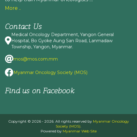
More ..
Contact Us
Medical Oncology Department, Yangon General
Hospital, Bo Gyoke Aung San Road, Lanmadaw
Township, Yangon, Myanmar.
mos@mos.com.mm
Myanmar Oncology Society (MOS)
Find us on Facebook
Copyright © 2026 - 2026. All rights reserved by
Myanmar Oncology
Society (MOS)
.
Powered by
Myanmar Web Site