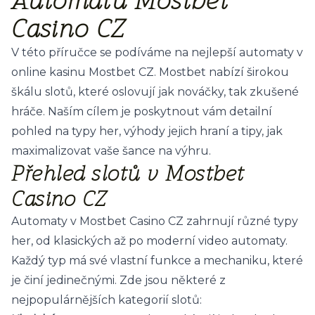
Automatu Mostbet
Casino CZ
V této příručce se podíváme na nejlepší automaty v
online kasinu Mostbet CZ. Mostbet nabízí širokou
škálu slotů, které oslovují jak nováčky, tak zkušené
hráče. Naším cílem je poskytnout vám detailní
pohled na typy her, výhody jejich hraní a tipy, jak
maximalizovat vaše šance na výhru.
Přehled slotů v Mostbet
Casino CZ
Automaty v Mostbet Casino CZ zahrnují různé typy
her, od klasických až po moderní video automaty.
Každý typ má své vlastní funkce a mechaniku, které
je činí jedinečnými. Zde jsou některé z
nejpopulárnějších kategorií slotů: