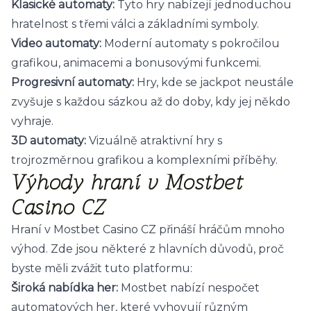
Klasické automaty:
Tyto hry nabízejí jednoduchou
hratelnost s třemi válci a základními symboly.
Video automaty:
Moderní automaty s pokročilou
grafikou, animacemi a bonusovými funkcemi.
Progresivní automaty:
Hry, kde se jackpot neustále
zvyšuje s každou sázkou až do doby, kdy jej někdo
vyhraje.
3D automaty:
Vizuálně atraktivní hry s
trojrozměrnou grafikou a komplexními příběhy.
Výhody hraní v Mostbet
Casino CZ
Hraní v Mostbet Casino CZ přináší hráčům mnoho
výhod. Zde jsou některé z hlavních důvodů, proč
byste měli zvážit tuto platformu:
Široká nabídka her:
Mostbet nabízí nespočet
automatových her, které vyhovují různým