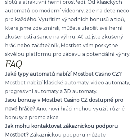
slotů a atraktivní herní prostředí. Od klasických
automatů po moderní videohry, zde najdete něco
pro každého. Využitím výhodních bonusů a tipů,
které jsme zde zmínili, můžete zlepšit své herní
zkušenosti a šance na výhru. Ať už jste zkušený
hráč nebo začátečník, Mostbet vám poskytne
skvělou platformu pro zábavu a potenciální výhry.
FAQ
Jaké typy automatů nabízí Mostbet Casino CZ?
Mostbet nabízí klasické automaty, video automaty,
progresivní automaty a 3D automaty.
Jsou bonusy v Mostbet Casino CZ dostupné pro
nové hráče?
Ano, noví hráči mohou využít různé
bonusy a promo akce.
Jak mohu kontaktovat zákaznickou podporu
Mostbet?
Zákaznickou podporu můžete