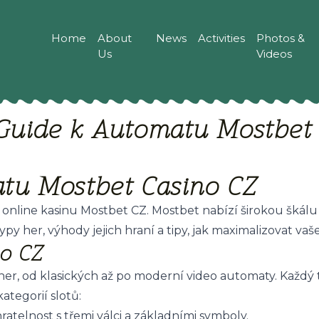
Home
About
News
Activities
Photos &
Us
Videos
Guide k Automatu Mostbet
tu Mostbet Casino CZ
online kasinu Mostbet CZ. Mostbet nabízí širokou škálu s
y her, výhody jejich hraní a tipy, jak maximalizovat vaš
no CZ
er, od klasických až po moderní video automaty. Každý t
ategorií slotů:
atelnost s třemi válci a základními symboly.