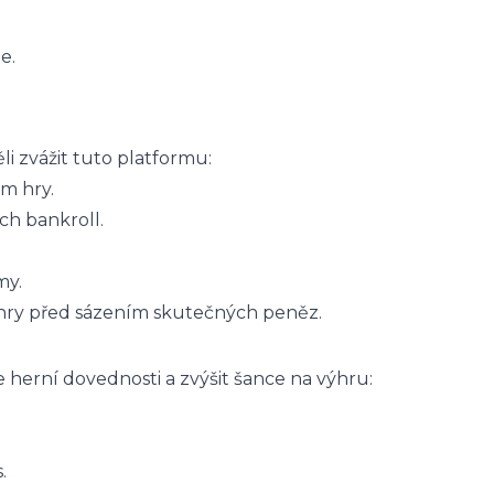
e.
i zvážit tuto platformu:
m hry.
ch bankroll.
my.
hry před sázením skutečných peněz.
 herní dovednosti a zvýšit šance na výhru:
.