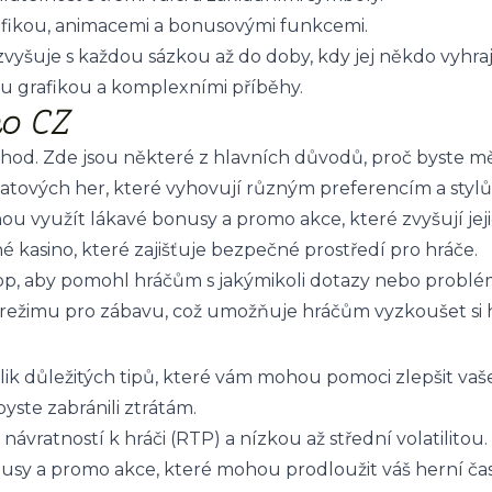
fikou, animacemi a bonusovými funkcemi.
zvyšuje s každou sázkou až do doby, kdy jej někdo vyhraj
ou grafikou a komplexními příběhy.
no CZ
od. Zde jsou některé z hlavních důvodů, proč byste měl
tových her, které vyhovují různým preferencím a stylů
ou využít lákavé bonusy a promo akce, které zvyšují jeji
é kasino, které zajišťuje bezpečné prostředí pro hráče.
stop, aby pomohl hráčům s jakýmikoli dotazy nebo problé
režimu pro zábavu, což umožňuje hráčům vyzkoušet si 
ik důležitých tipů, které vám mohou pomoci zlepšit vaše
byste zabránili ztrátám.
vratností k hráči (RTP) a nízkou až střední volatilitou.
y a promo akce, které mohou prodloužit váš herní čas