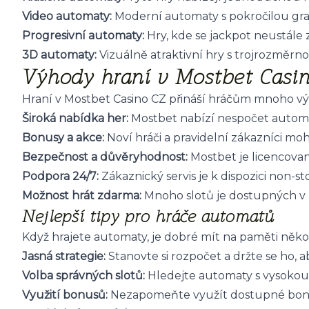
Video automaty:
Moderní automaty s pokročilou gra
Progresivní automaty:
Hry, kde se jackpot neustále 
3D automaty:
Vizuálně atraktivní hry s trojrozměrn
Výhody hraní v Mostbet Casi
Hraní v Mostbet Casino CZ přináší hráčům mnoho výh
Široká nabídka her:
Mostbet nabízí nespočet automa
Bonusy a akce:
Noví hráči a pravidelní zákazníci moh
Bezpečnost a důvěryhodnost:
Mostbet je licencovan
Podpora 24/7:
Zákaznický servis je k dispozici non-
Možnost hrát zdarma:
Mnoho slotů je dostupných v 
Nejlepší tipy pro hráče automatů
Když hrajete automaty, je dobré mít na paměti někol
Jasná strategie:
Stanovte si rozpočet a držte se ho, a
Volba správných slotů:
Hledejte automaty s vysokou ná
Využití bonusů:
Nezapomeňte využít dostupné bonus