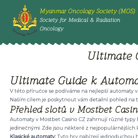
Myanmar Oncology Society (MOS)
Society for Medical & Radiation
Oncology
Ultimate 
Ultimate Guide k Automa
V této příručce se podíváme na nejlepší automaty v 
Naším cílem je poskytnout vám detailní pohled na typ
Přehled slotů v Mostbet Casi
Automaty v Mostbet Casino CZ zahrnují různé typy h
jedinečnými. Zde jsou některé z nejpopulárnějších k
Klasické automaty:
Tyto hry nabízejí jednoduchou hr