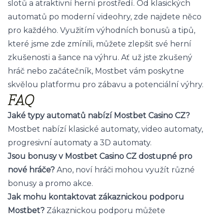
slotů a atraktivní herní prostředí. Od klasických
automatů po moderní videohry, zde najdete něco
pro každého. Využitím výhodních bonusů a tipů,
které jsme zde zmínili, můžete zlepšit své herní
zkušenosti a šance na výhru. Ať už jste zkušený
hráč nebo začátečník, Mostbet vám poskytne
skvělou platformu pro zábavu a potenciální výhry.
FAQ
Jaké typy automatů nabízí Mostbet Casino CZ?
Mostbet nabízí klasické automaty, video automaty,
progresivní automaty a 3D automaty.
Jsou bonusy v Mostbet Casino CZ dostupné pro
nové hráče?
Ano, noví hráči mohou využít různé
bonusy a promo akce.
Jak mohu kontaktovat zákaznickou podporu
Mostbet?
Zákaznickou podporu můžete