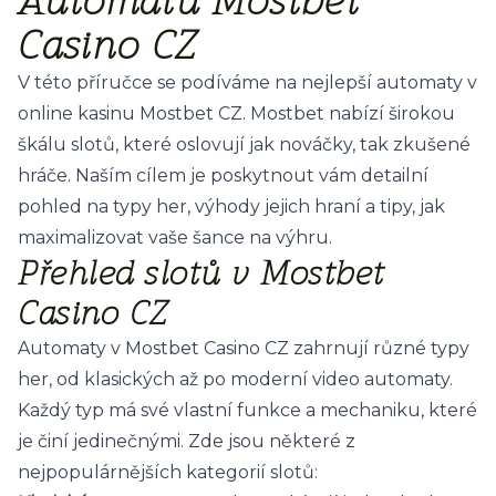
Automatu Mostbet
Casino CZ
V této příručce se podíváme na nejlepší automaty v
online kasinu Mostbet CZ. Mostbet nabízí širokou
škálu slotů, které oslovují jak nováčky, tak zkušené
hráče. Naším cílem je poskytnout vám detailní
pohled na typy her, výhody jejich hraní a tipy, jak
maximalizovat vaše šance na výhru.
Přehled slotů v Mostbet
Casino CZ
Automaty v Mostbet Casino CZ zahrnují různé typy
her, od klasických až po moderní video automaty.
Každý typ má své vlastní funkce a mechaniku, které
je činí jedinečnými. Zde jsou některé z
nejpopulárnějších kategorií slotů: