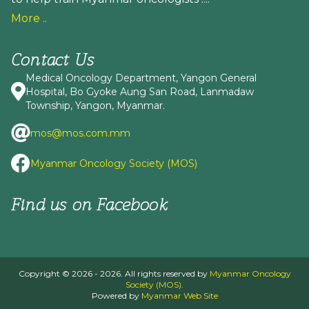
More ..
Contact Us
Medical Oncology Department, Yangon General
Hospital, Bo Gyoke Aung San Road, Lanmadaw
Township, Yangon, Myanmar.
mos@mos.com.mm
Myanmar Oncology Society (MOS)
Find us on Facebook
Copyright © 2026 - 2026. All rights reserved by
Myanmar Oncology
Society (MOS)
.
Powered by
Myanmar Web Site