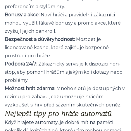
preferencím a stylům hry.
Bonusy a akce:
Noví hráči a pravidelní zákazníci
mohou využít lákavé bonusy a promo akce, které
zvyšují jejich bankroll.
Bezpečnost a důvěryhodnost:
Mostbet je
licencované kasino, které zajišťuje bezpečné
prostředí pro hráče.
Podpora 24/7:
Zákaznický servis je k dispozici non-
stop, aby pomohl hráčům s jakýmikoli dotazy nebo
problémy.
Možnost hrát zdarma:
Mnoho slotů je dostupných v
režimu pro zábavu, což umožňuje hráčům
vyzkoušet si hry před sázením skutečných peněz.
Nejlepší tipy pro hráče automatů
Když hrajete automaty, je dobré mít na paměti
několik důležitých tipů, které vám mohou pomoci