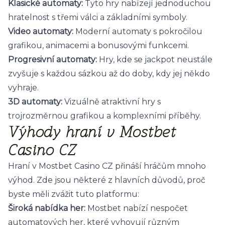
Klasické automaty:
Tyto hry nabízejí jednoduchou
hratelnost s třemi válci a základními symboly.
Video automaty:
Moderní automaty s pokročilou
grafikou, animacemi a bonusovými funkcemi.
Progresivní automaty:
Hry, kde se jackpot neustále
zvyšuje s každou sázkou až do doby, kdy jej někdo
vyhraje.
3D automaty:
Vizuálně atraktivní hry s
trojrozměrnou grafikou a komplexními příběhy.
Výhody hraní v Mostbet
Casino CZ
Hraní v Mostbet Casino CZ přináší hráčům mnoho
výhod. Zde jsou některé z hlavních důvodů, proč
byste měli zvážit tuto platformu:
Široká nabídka her:
Mostbet nabízí nespočet
automatových her, které vyhovují různým