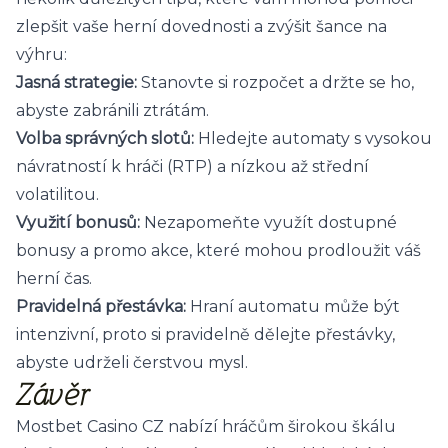
zlepšit vaše herní dovednosti a zvýšit šance na
výhru:
Jasná strategie:
Stanovte si rozpočet a držte se ho,
abyste zabránili ztrátám.
Volba správných slotů:
Hledejte automaty s vysokou
návratností k hráči (RTP) a nízkou až střední
volatilitou.
Využití bonusů:
Nezapomeňte využít dostupné
bonusy a promo akce, které mohou prodloužit váš
herní čas.
Pravidelná přestávka:
Hraní automatu může být
intenzivní, proto si pravidelně dělejte přestávky,
abyste udrželi čerstvou mysl.
Závěr
Mostbet Casino CZ nabízí hráčům širokou škálu