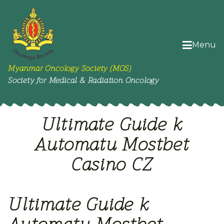
Menu
Myanmar Oncology Society (MOS)
Society for Medical & Radiation Oncology
Ultimate Guide k
Automatu Mostbet
Casino CZ
Ultimate Guide k