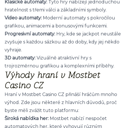
Klasické automaty:
Tyto hry nabízejí jednoduchou
hratelnost s třemi válci a základními symboly.
Video automaty:
Moderní automaty s pokročilou
grafikou, animacemi a bonusovými funkcemi.
Progresivní automaty:
Hry, kde se jackpot neustále
zvyšuje s každou sázkou až do doby, kdy jej někdo
vyhraje.
3D automaty:
Vizuálně atraktivní hry s
trojrozměrnou grafikou a komplexními příběhy.
Výhody hraní v Mostbet
Casino CZ
Hraní v Mostbet Casino CZ přináší hráčům mnoho
výhod. Zde jsou některé z hlavních důvodů, proč
byste měli zvážit tuto platformu:
Široká nabídka her:
Mostbet nabízí nespočet
automatových her, které vyhovují různým