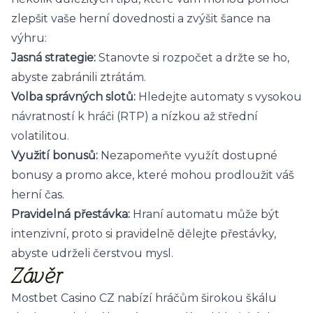
zlepšit vaše herní dovednosti a zvýšit šance na
výhru:
Jasná strategie:
Stanovte si rozpočet a držte se ho,
abyste zabránili ztrátám.
Volba správných slotů:
Hledejte automaty s vysokou
návratností k hráči (RTP) a nízkou až střední
volatilitou.
Využití bonusů:
Nezapomeňte využít dostupné
bonusy a promo akce, které mohou prodloužit váš
herní čas.
Pravidelná přestávka:
Hraní automatu může být
intenzivní, proto si pravidelně dělejte přestávky,
abyste udrželi čerstvou mysl.
Závěr
Mostbet Casino CZ nabízí hráčům širokou škálu