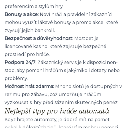
preferencím a stylům hry.
Bonusy a akce:
Noví hráči a pravidelní zákazníci
mohou využít lákavé bonusy a promo akce, které
zvyšují jejich bankroll.
Bezpečnost a důvěryhodnost:
Mostbet je
licencované kasino, které zajišťuje bezpečné
prostředí pro hráče.
Podpora 24/7:
Zákaznický servis je k dispozici non-
stop, aby pomohl hráčům s jakýmikoli dotazy nebo
problémy.
Možnost hrát zdarma:
Mnoho slotů je dostupných v
režimu pro zábavu, což umožňuje hráčům
vyzkoušet si hry před sázením skutečných peněz.
Nejlepší tipy pro hráče automatů
Když hrajete automaty, je dobré mít na paměti
několik důležitých tipů, které vám mohou pomoci