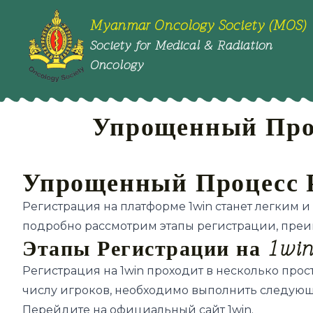
Myanmar Oncology Society (MOS)
Society for Medical & Radiation
Oncology
Упрощенный Проц
Упрощенный Процесс Р
Регистрация на платформе 1win станет легким 
подробно рассмотрим этапы регистрации, преи
Этапы Регистрации на 1wi
Регистрация на 1win проходит в несколько прос
числу игроков, необходимо выполнить следующ
Перейдите на официальный сайт 1win.