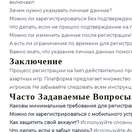
включают:
Зачем нужно указывать личные данные?
Можно ли зарегистрироваться без подтвержден
Что делать, если не пришло подтверждение на 
Можно ли изменить данные после регистрации
А есть ли ограничения по времени для регист
Важно знать, что указание личных данных помог
Заключение
Процесс регистрации на 1win действительно про
азартных игр. Платформа предлагает множество
игроков. Не забывайте следовать всем инстру
Часто Задаваемые Вопросы 
Каковы минимальные требования для регистр
Можно ли зарегистрироваться с мобильного уст
Как защитить свой аккаунт?
Используйте сложны
Что делать, если я забыл пароль?
Используйте фу