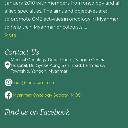
January 2010 with members from oncology and all
allied specialties. The aims and objectives are:
to promote CME activities in oncology in Myanmar
to help train Myanmar oncologists ....
More ..
Contact Us
Medical Oncology Department, Yangon General
Hospital, Bo Gyoke Aung San Road, Lanmadaw
Township, Yangon, Myanmar.
mos@mos.com.mm
Myanmar Oncology Society (MOS)
Find us on Facebook