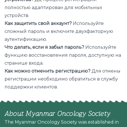
полностью адаптирован для мобильных
устройств.
Как защитить свой аккаунт?
Используйте
сложный пароль и включите двухфакторную
аутентификацию.
Что делать, если я забыл пароль?
Используйте
функцию восстановления пароля, доступную на
странице входа.
Как можно отменить регистрацию?
Для отмены
регистрации необходимо обратиться в службу
поддержки клиентов.
About Myanmar Oncology Society
The Myanmar Oncology Society was established in