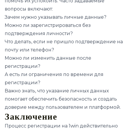
помочь их успокоить. Часто задаваемые
вопросы включают:
Зачем нужно указывать личные данные?
Можно ли зарегистрироваться без
подтверждения личности?
Что делать, если не пришло подтверждение на
почту или телефон?
Можно ли изменить данные после
регистрации?
А есть ли ограничения по времени для
регистрации?
Важно знать, что указание личных данных
помогает обеспечить безопасность и создать
доверие между пользователем и платформой.
Заключение
Процесс регистрации на 1win действительно