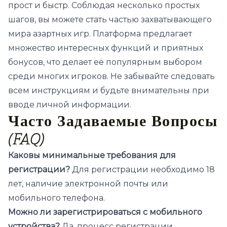
прост и быстр. Соблюдая несколько простых
шагов, вы можете стать частью захватывающего
мира азартных игр. Платформа предлагает
множество интересных функций и приятных
бонусов, что делает её популярным выбором
среди многих игроков. Не забывайте следовать
всем инструкциям и будьте внимательны при
вводе личной информации.
Часто Задаваемые Вопросы
(FAQ)
Каковы минимальные требования для
регистрации?
Для регистрации необходимо 18
лет, наличие электронной почты или
мобильного телефона.
Можно ли зарегистрироваться с мобильного
устройства?
Да, процесс регистрации