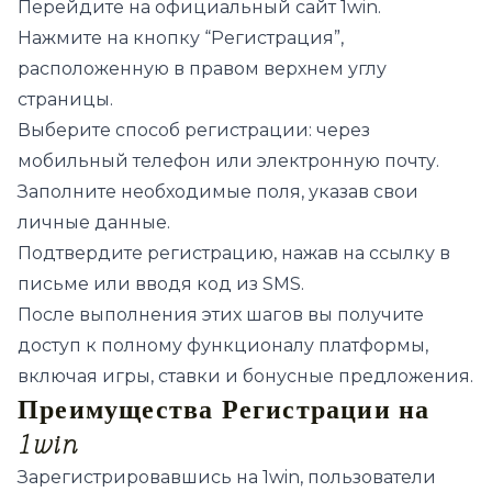
Перейдите на официальный сайт 1win.
Нажмите на кнопку “Регистрация”,
расположенную в правом верхнем углу
страницы.
Выберите способ регистрации: через
мобильный телефон или электронную почту.
Заполните необходимые поля, указав свои
личные данные.
Подтвердите регистрацию, нажав на ссылку в
письме или вводя код из SMS.
После выполнения этих шагов вы получите
доступ к полному функционалу платформы,
включая игры, ставки и бонусные предложения.
Преимущества Регистрации на
1win
Зарегистрировавшись на 1win, пользователи