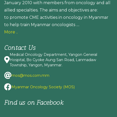
January 2010 with members from oncology and all
allied specialties. The aims and objectives are:
to promote CME activities in oncology in Myanmar
to help train Myanmar oncologists ....
More ..
Contact Us
Medical Oncology Department, Yangon General
Hospital, Bo Gyoke Aung San Road, Lanmadaw
Township, Yangon, Myanmar.
mos@mos.com.mm
Myanmar Oncology Society (MOS)
Find us on Facebook