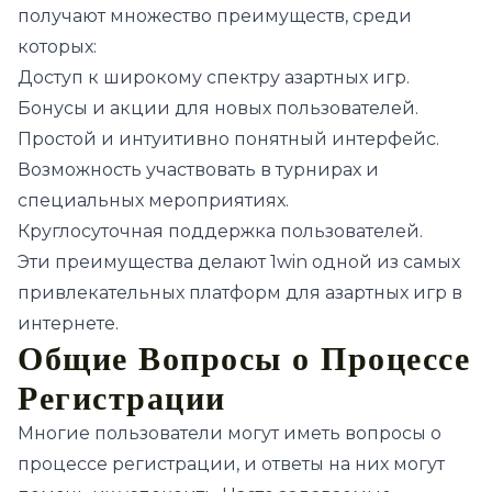
получают множество преимуществ, среди
которых:
Доступ к широкому спектру азартных игр.
Бонусы и акции для новых пользователей.
Простой и интуитивно понятный интерфейс.
Возможность участвовать в турнирах и
специальных мероприятиях.
Круглосуточная поддержка пользователей.
Эти преимущества делают 1win одной из самых
привлекательных платформ для азартных игр в
интернете.
Общие Вопросы о Процессе
Регистрации
Многие пользователи могут иметь вопросы о
процессе регистрации, и ответы на них могут