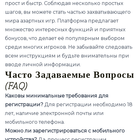
прост и быстр. Соблюдая несколько простых
шагов, вы можете стать частью захватывающего
мира азартных игр. Платформа предлагает
множество интересных функций и приятных
бонусов, что делает её популярным выбором
среди многих игроков. Не забывайте следовать
всем инструкциям и будьте внимательны при
вводе личной информации.
Часто Задаваемые Вопросы
(FAQ)
Каковы минимальные требования для
регистрации?
Для регистрации необходимо 18
лет, наличие электронной почты или
мобильного телефона.
Можно ли зарегистрироваться с мобильного
устройства?
Да, процесс регистрации