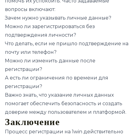
помочь их успокоить. Часто задаваемые
вопросы включают:
Зачем нужно указывать личные данные?
Можно ли зарегистрироваться без
подтверждения личности?
Что делать, если не пришло подтверждение на
почту или телефон?
Можно ли изменить данные после
регистрации?
А есть ли ограничения по времени для
регистрации?
Важно знать, что указание личных данных
помогает обеспечить безопасность и создать
доверие между пользователем и платформой.
Заключение
Процесс регистрации на 1win действительно