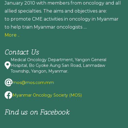
January 2010 with members from oncology and all
allied specialties. The aims and objectives are:
to promote CME activities in oncology in Myanmar
to help train Myanmar oncologists ....
More ..
Contact Us
Medical Oncology Department, Yangon General
Hospital, Bo Gyoke Aung San Road, Lanmadaw
Township, Yangon, Myanmar.
mos@mos.com.mm
Myanmar Oncology Society (MOS)
Find us on Facebook