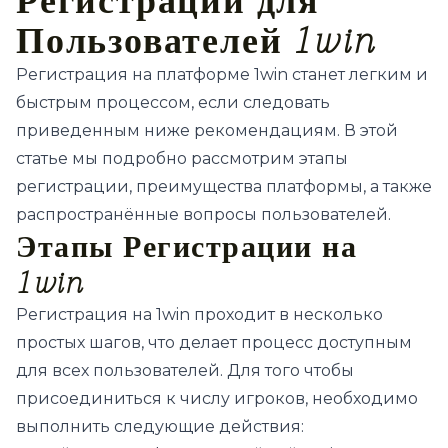
Регистрации для
Пользователей 1win
Регистрация на платформе 1win станет легким и
быстрым процессом, если следовать
приведенным ниже рекомендациям. В этой
статье мы подробно рассмотрим этапы
регистрации, преимущества платформы, а также
распространённые вопросы пользователей.
Этапы Регистрации на
1win
Регистрация на 1win проходит в несколько
простых шагов, что делает процесс доступным
для всех пользователей. Для того чтобы
присоединиться к числу игроков, необходимо
выполнить следующие действия: