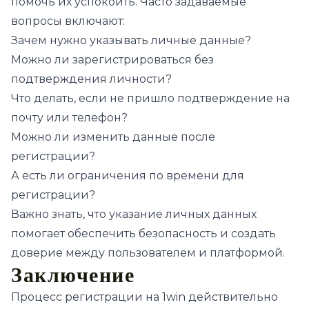
помочь их успокоить. Часто задаваемые
вопросы включают:
Зачем нужно указывать личные данные?
Можно ли зарегистрироваться без
подтверждения личности?
Что делать, если не пришло подтверждение на
почту или телефон?
Можно ли изменить данные после
регистрации?
А есть ли ограничения по времени для
регистрации?
Важно знать, что указание личных данных
помогает обеспечить безопасность и создать
доверие между пользователем и платформой.
Заключение
Процесс регистрации на 1win действительно