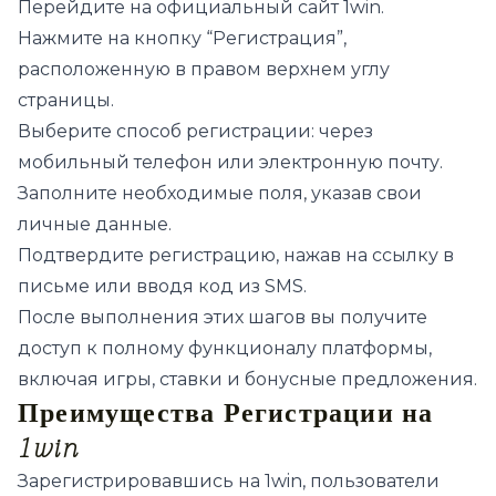
Перейдите на официальный сайт 1win.
Нажмите на кнопку “Регистрация”,
расположенную в правом верхнем углу
страницы.
Выберите способ регистрации: через
мобильный телефон или электронную почту.
Заполните необходимые поля, указав свои
личные данные.
Подтвердите регистрацию, нажав на ссылку в
письме или вводя код из SMS.
После выполнения этих шагов вы получите
доступ к полному функционалу платформы,
включая игры, ставки и бонусные предложения.
Преимущества Регистрации на
1win
Зарегистрировавшись на 1win, пользователи