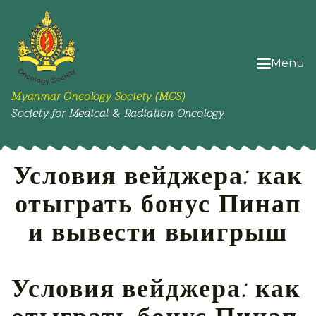
Menu
Myanmar Oncology Society (MOS)
Society for Medical & Radiation Oncology
Условия вейджера: как
отыграть бонус Пинап
и вывести выигрыш
Условия вейджера: как