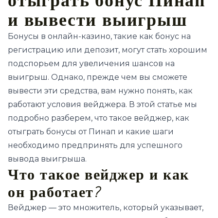
отыграть бонус Пинап
и вывести выигрыш
Бонусы в онлайн-казино, такие как бонус на
регистрацию или депозит, могут стать хорошим
подспорьем для увеличения шансов на
выигрыш. Однако, прежде чем вы сможете
вывести эти средства, вам нужно понять, как
работают условия вейджера. В этой статье мы
подробно разберем, что такое вейджер, как
отыграть бонусы от Пинап и какие шаги
необходимо предпринять для успешного
вывода выигрыша.
Что такое вейджер и как
он работает?
Вейджер — это множитель, который указывает,