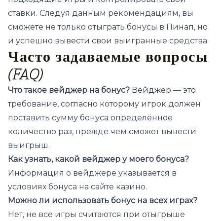
ставки. Следуя данным рекомендациям, вы
сможете не только отыграть бонусы в Пинап, но
и успешно вывести свои выигранные средства.
Часто задаваемые вопросы
(FAQ)
Что такое вейджер на бонус?
Вейджер — это
требование, согласно которому игрок должен
поставить сумму бонуса определённое
количество раз, прежде чем сможет вывести
выигрыш.
Как узнать, какой вейджер у моего бонуса?
Информация о вейджере указывается в
условиях бонуса на сайте казино.
Можно ли использовать бонус на всех играх?
Нет, не все игры считаются при отыгрыше