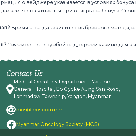
мация о вейджере указывается в условиях бонуса н
, не все игры считаются при отыгрыше бонуса. Слон
нап?
Время вывода зависит от выбранного метода, но
ыш?
Свяжитесь со службой поддержки казино для вы
Contact Us
Medical Oncology Department, Yangon
General Hospital, Bo Gyoke Aung San Road,
Lanmadaw Township, Yangon, Myanmar.
mos@mos.com.mm
Myanmar Oncology Society (MOS)