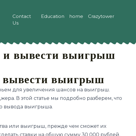
Contact
Education
home
Crazytower
Us
п и вывести выигрыш
 и вывести выигрыш
орьем для увеличения шансов на выигрыш.
жера. В этой статье мы подробно разберем, что
го вывода выигрыша.
ства или выигрыш, прежде чем сможет их
 сделать ставки на общую сумму 30 000 рублей.