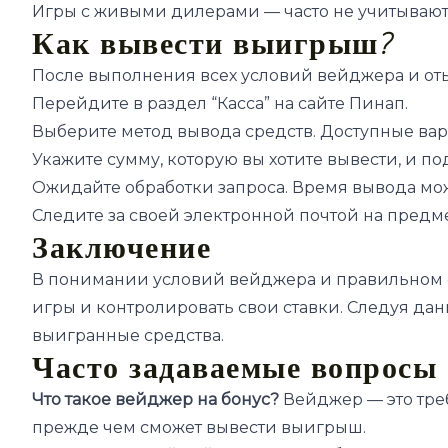
Игры с живыми дилерами — часто не учитывают
Как вывести выигрыш?
После выполнения всех условий вейджера и оты
Перейдите в раздел “Касса” на сайте Пинап.
Выберите метод вывода средств. Доступные вар
Укажите сумму, которую вы хотите вывести, и п
Ожидайте обработки запроса. Время вывода мож
Следите за своей электронной почтой на предме
Заключение
В понимании условий вейджера и правильном о
игры и контролировать свои ставки. Следуя да
выигранные средства.
Часто задаваемые вопросы 
Что такое вейджер на бонус?
Вейджер — это треб
прежде чем сможет вывести выигрыш.