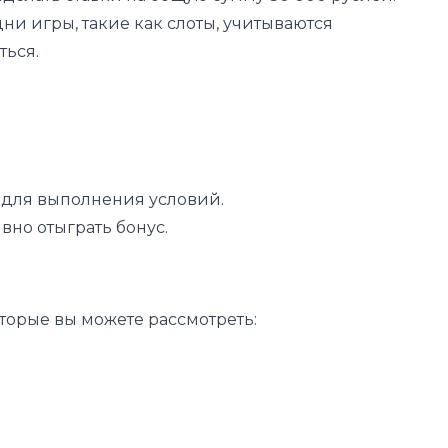
ни игры, такие как слоты, учитываются
ться.
 для выполнения условий.
вно отыграть бонус.
торые вы можете рассмотреть: