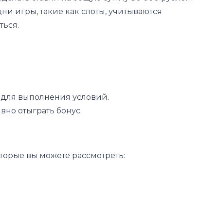
ни игры, такие как слоты, учитываются
ться.
 для выполнения условий.
вно отыграть бонус.
торые вы можете рассмотреть: