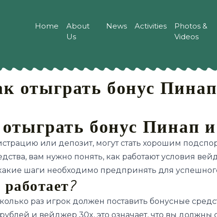
Home
About
News
Activities
Photos &
Us
Videos
как отыграть бонус Пина
к отыграть бонус Пинап
егистрацию или депозит, могут стать хорошим подсп
ства, вам нужно понять, как работают условия вейд
и какие шаги необходимо предпринять для успешно
 работает?
сколько раз игрок должен поставить бонусные сред
0 рублей и вейджер 30x, это означает, что вы должны