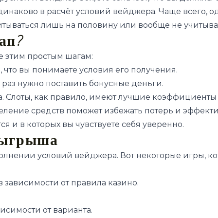
динаково в расчёт условий вейджера. Чаще всего, од
учитываться лишь на половину или вообще не учитыва
ап?
е этим простым шагам:
, что вы понимаете условия его получения.
о раз нужно поставить бонусные деньги.
а. Слоты, как правило, имеют лучшие коэффициенты
еление средств поможет избежать потерь и эффекти
ся и в которых вы чувствуете себя уверенно.
тыгрыша
полнении условий вейджера. Вот некоторые игры, ко
в зависимости от правила казино.
исимости от варианта.