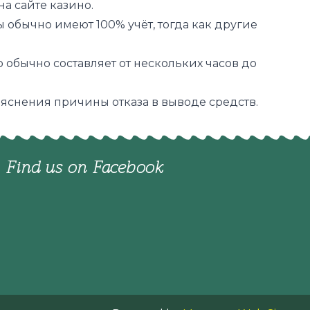
а сайте казино.
ы обычно имеют 100% учёт, тогда как другие
 обычно составляет от нескольких часов до
яснения причины отказа в выводе средств.
Find us on Facebook