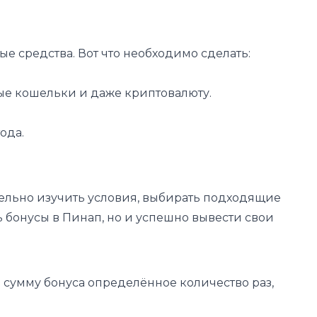
 средства. Вот что необходимо сделать:
ые кошельки и даже криптовалюту.
ода.
ельно изучить условия, выбирать подходящие
 бонусы в Пинап, но и успешно вывести свои
 сумму бонуса определённое количество раз,