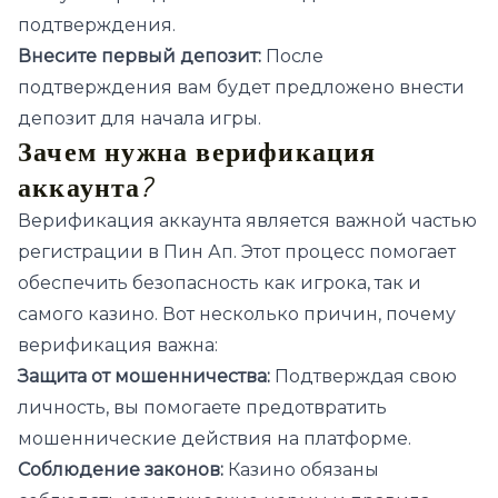
подтверждения.
Внесите первый депозит:
После
подтверждения вам будет предложено внести
депозит для начала игры.
Зачем нужна верификация
аккаунта?
Верификация аккаунта является важной частью
регистрации в Пин Ап. Этот процесс помогает
обеспечить безопасность как игрока, так и
самого казино. Вот несколько причин, почему
верификация важна:
Защита от мошенничества:
Подтверждая свою
личность, вы помогаете предотвратить
мошеннические действия на платформе.
Соблюдение законов:
Казино обязаны