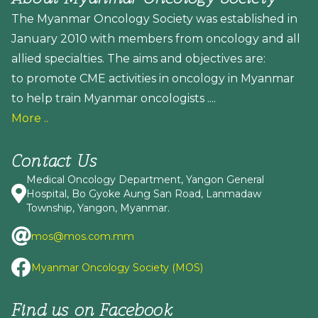
The Myanmar Oncology Society was established in
January 2010 with members from oncology and all
allied specialties. The aims and objectives are:
to promote CME activities in oncology in Myanmar
to help train Myanmar oncologists ....
More ..
Contact Us
Medical Oncology Department, Yangon General
Hospital, Bo Gyoke Aung San Road, Lanmadaw
Township, Yangon, Myanmar.
mos@mos.com.mm
Myanmar Oncology Society (MOS)
Find us on Facebook