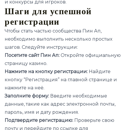
и конкурсы для игроков.
Шаги для успешной
регистрации
Чтобы стать частью сообщества Пин Ап,
необходимо выполнить несколько простых
шагов. Следуйте инструкции:
Посетите сайт Пин Ап:
Откройте официальную
страницу казино.
Нажмите на кнопку регистрации:
Найдите
кнопку “Регистрация” на главной странице и
нажмите на неё.
Заполните форму:
Введите необходимые
данные, такие как адрес электронной почты,
пароль, имя и дату рождения.
Подтвердите регистрацию:
Проверьте свою
почту и перейдите по ссылке для