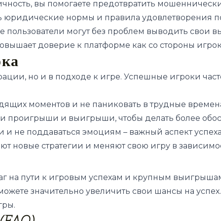
чность, вы помогаете предотвратить мошеннически
ь юридические нормы и правила удовлетворения по
пользователи могут без проблем выводить свои 
ышает доверие к платформе как со стороны игроков
ока
рации, но и в подходе к игре. Успешные игроки ч
ящих моментов и не паниковать в трудные времен
и проигрыши и выигрыши, чтобы делать более обос
 и не поддаваться эмоциям – важный аспект успеха
т новые стратегии и меняют свою игру в зависимос
аг на пути к игровым успехам и крупным выигрыша
ожете значительно увеличить свои шансы на успех. 
гры.
(FAQ)