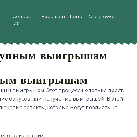
Contact
Education
home
Crazytower
Us
крупным выигрышам
пным выигрышам
шим выигрышам. Этот процесс не только прост,
ание бонусов или получение выигрышей. В этой
лючевые аспекты, которые могут повлиять на
екоторые из них: