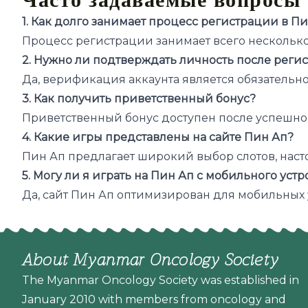
1. Как долго занимает процесс регистрации в П
Процесс регистрации занимает всего несколько
2. Нужно ли подтверждать личность после реги
Да, верификация аккаунта является обязательн
3. Как получить приветственный бонус?
Приветственный бонус доступен после успешног
4. Какие игры представлены на сайте Пин Ап?
Пин Ап предлагает широкий выбор слотов, насто
5. Могу ли я играть на Пин Ап с мобильного устр
Да, сайт Пин Ап оптимизирован для мобильных у
About Myanmar Oncology Society
The Myanmar Oncology Society was established in
January 2010 with members from oncology and