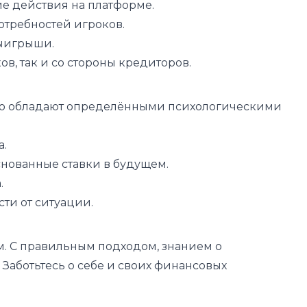
е действия на платформе.
требностей игроков.
выигрыши.
, так и со стороны кредиторов.
асто обладают определёнными психологическими
а.
нованные ставки в будущем.
.
ти от ситуации.
м. С правильным подходом, знанием о
Заботьтесь о себе и своих финансовых