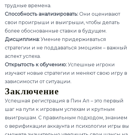
трудные времена.
Способность анализировать:
Они оценивают
свои проигрыши и выигрыши, чтобы делать
более обоснованные ставки в будущем.
Дисциплина:
Умение придерживаться
стратегии и не поддаваться эмоциям – важный
аспект успеха.
Открытость к обучению:
Успешные игроки
изучают новые стратегии и меняют свою игру в
зависимости от ситуации.
Заключение
Успешная регистрация в Пин Ап – это первый
шаг на пути к игровым успехам и крупным
выигрышам. С правильным подходом, знанием
о верификации аккаунта и психологии игры вы
сможете значительно увеличить свои шансы на