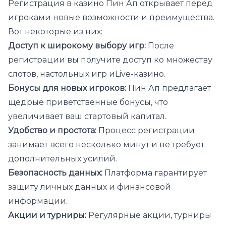
Регистрация в казино Пин Ап открывает перед
игроками новые возможности и преимущества.
Вот некоторые из них:
Доступ к широкому выбору игр:
После
регистрации вы получите доступ ко множеству
слотов, настольных игр иLive-казино.
Бонусы для новых игроков:
Пин Ап предлагает
щедрые приветственные бонусы, что
увеличивает ваш стартовый капитал.
Удобство и простота:
Процесс регистрации
занимает всего несколько минут и не требует
дополнительных усилий.
Безопасность данных:
Платформа гарантирует
защиту личных данных и финансовой
информации.
Акции и турниры:
Регулярные акции, турниры