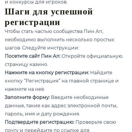
и конкурсы для игроков.
Шаги для успешной
регистрации
Чтобы стать частью сообщества Пин Ап,
необходимо выполнить несколько простых
шагов. Следуйте инструкции:
Посетите сайт Пин Ап:
Откройте официальную
страницу казино.
Нажмите на кнопку регистрации:
Найдите
кнопку “Регистрация” на главной странице и
нажмите на неё.
Заполните форму:
Введите необходимые
данные, такие как адрес электронной почты,
пароль, имя и дату рождения.
Подтвердите регистрацию:
Проверьте свою
почту и перейдите по ссылке для