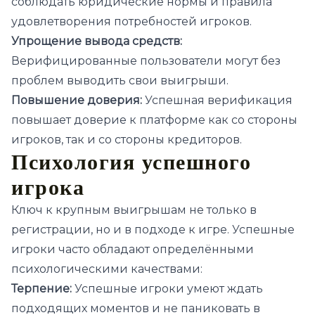
соблюдать юридические нормы и правила
удовлетворения потребностей игроков.
Упрощение вывода средств:
Верифицированные пользователи могут без
проблем выводить свои выигрыши.
Повышение доверия:
Успешная верификация
повышает доверие к платформе как со стороны
игроков, так и со стороны кредиторов.
Психология успешного
игрока
Ключ к крупным выигрышам не только в
регистрации, но и в подходе к игре. Успешные
игроки часто обладают определёнными
психологическими качествами:
Терпение:
Успешные игроки умеют ждать
подходящих моментов и не паниковать в