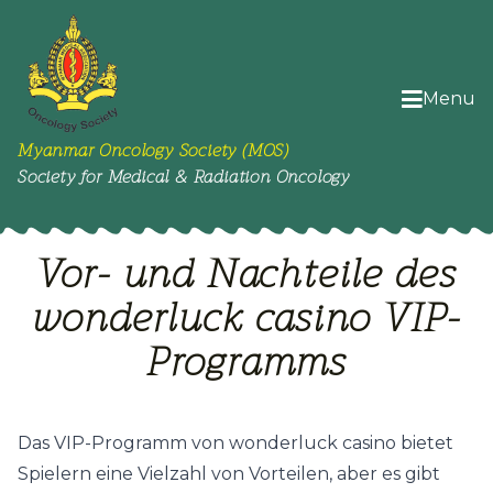
Menu
Myanmar Oncology Society (MOS)
Society for Medical & Radiation Oncology
Vor- und Nachteile des
wonderluck casino VIP-
Programms
Das VIP-Programm von wonderluck casino bietet
Spielern eine Vielzahl von Vorteilen, aber es gibt