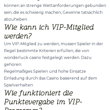
können an strenge Wettanforderungen gebunden
sein, die es schwierig machen, Gewinne tatsächlich
abzuheben.
Wie kann ich VIP-Mitglied
werden?
Um VIP-Mitglied zu werden, müssen Spieler in der
Regel bestimmte Kriterien erfüllen, die von
wonderluck casino festgelegt werden. Dazu
gehören:
Regelmäßiges Spielen und hohe Einsätze
Einladung durch das Casino basierend auf dem
Spielverhalten
Wie funktioniert die
Punktevergabe im VIP-