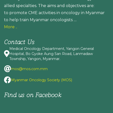
allied specialties. The aims and objectives are:
to promote CME activities in oncology in Myanmar
to help train Myanmar oncologists ....
More ..
Contact Us
Medical Oncology Department, Yangon General
Hospital, Bo Gyoke Aung San Road, Lanmadaw
Township, Yangon, Myanmar.
mos@mos.com.mm
Myanmar Oncology Society (MOS)
Find us on Facebook