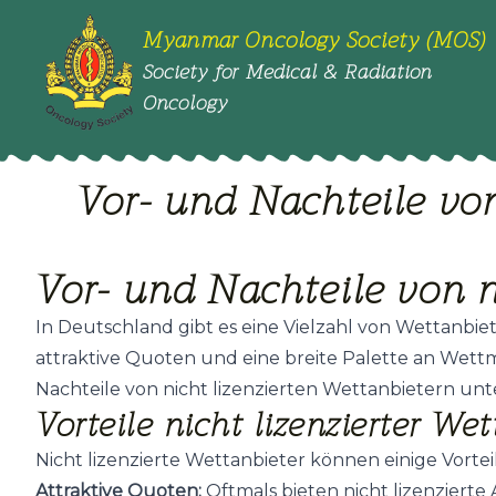
Myanmar Oncology Society (MOS)
Society for Medical & Radiation
Oncology
Vor- und Nachteile vo
Vor- und Nachteile von n
In Deutschland gibt es eine Vielzahl von Wettanbiete
attraktive Quoten und eine breite Palette an Wettmö
Nachteile von nicht lizenzierten Wettanbietern un
Vorteile nicht lizenzierter Wet
Nicht lizenzierte Wettanbieter können einige Vorteil
Attraktive Quoten:
Oftmals bieten nicht lizenzierte