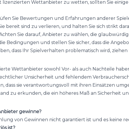
lizenzierten Wettanbieter zu wetten, sollten Sie einige
fen Sie Bewertungen und Erfahrungen anderer Spiele
ie bereit sind zu verlieren, und halten Sie sich strikt dar
Achten Sie darauf, Anbieter zu wählen, die glaubwürd
die Bedingungen und stellen Sie sicher, dass die Angebote
n, dass Ihr Spielverhalten problematisch wird, ziehen S
ierte Wettanbieter sowohl Vor- als auch Nachteile haben
echtlicher Unsicherheit und fehlendem Verbraucherschu
, dass sie verantwortungsvoll mit ihren Einsätzen umgehe
land zu erkunden, die ein höheres Maß an Sicherheit un
 Anbieter gewinne?
lung von Gewinnen nicht garantiert ist und es keine re
ös ist?