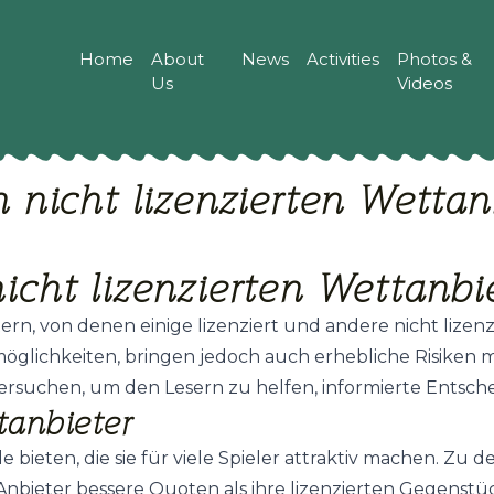
Home
About
News
Activities
Photos &
Us
Videos
n nicht lizenzierten Wettan
icht lizenzierten Wettanbi
rn, von denen einige lizenziert und andere nicht lizenzi
glichkeiten, bringen jedoch auch erhebliche Risiken mit
tersuchen, um den Lesern zu helfen, informierte Entsch
tanbieter
e bieten, die sie für viele Spieler attraktiv machen. Zu 
 Anbieter bessere Quoten als ihre lizenzierten Gegenstü