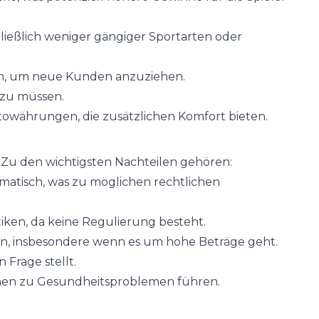
ließlich weniger gängiger Sportarten oder
en, um neue Kunden anzuziehen.
 zu müssen.
ptowährungen, die zusätzlichen Komfort bieten.
n. Zu den wichtigsten Nachteilen gehören:
ematisch, was zu möglichen rechtlichen
iken, da keine Regulierung besteht.
en, insbesondere wenn es um hohe Beträge geht.
 Frage stellt.
önnen zu Gesundheitsproblemen führen.