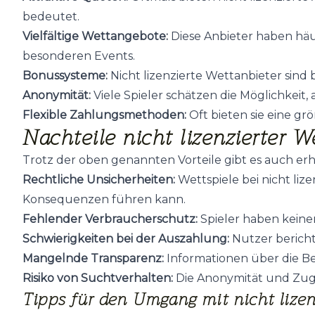
bedeutet.
Vielfältige Wettangebote:
Diese Anbieter haben häu
besonderen Events.
Bonussysteme:
Nicht lizenzierte Wettanbieter si
Anonymität:
Viele Spieler schätzen die Möglichkei
Flexible Zahlungsmethoden:
Oft bieten sie eine gr
Nachteile nicht lizenzierter W
Trotz der oben genannten Vorteile gibt es auch erhe
Rechtliche Unsicherheiten:
Wettspiele bei nicht liz
Konsequenzen führen kann.
Fehlender Verbraucherschutz:
Spieler haben keine
Schwierigkeiten bei der Auszahlung:
Nutzer bericht
Mangelnde Transparenz:
Informationen über die Bet
Risiko von Suchtverhalten:
Die Anonymität und Zugr
Tipps für den Umgang mit nicht lize