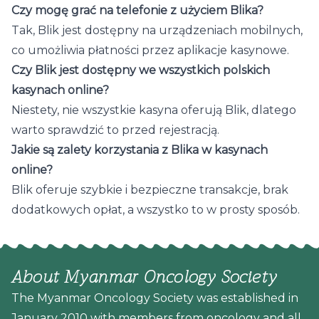
Czy mogę grać na telefonie z użyciem Blika?
Tak, Blik jest dostępny na urządzeniach mobilnych,
co umożliwia płatności przez aplikacje kasynowe.
Czy Blik jest dostępny we wszystkich polskich
kasynach online?
Niestety, nie wszystkie kasyna oferują Blik, dlatego
warto sprawdzić to przed rejestracją.
Jakie są zalety korzystania z Blika w kasynach
online?
Blik oferuje szybkie i bezpieczne transakcje, brak
dodatkowych opłat, a wszystko to w prosty sposób.
About Myanmar Oncology Society
The Myanmar Oncology Society was established in
January 2010 with members from oncology and all