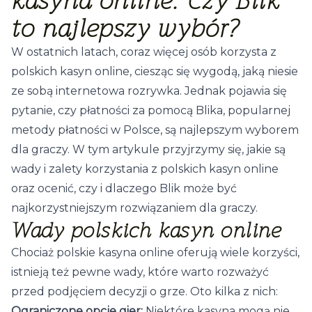
kasyna online: Czy Blik
to najlepszy wybór?
W ostatnich latach, coraz więcej osób korzysta z
polskich kasyn online, ciesząc się wygodą, jaką niesie
ze sobą internetowa rozrywka. Jednak pojawia się
pytanie, czy płatności za pomocą Blika, popularnej
metody płatności w Polsce, są najlepszym wyborem
dla graczy. W tym artykule przyjrzymy się, jakie są
wady i zalety korzystania z polskich kasyn online
oraz ocenić, czy i dlaczego Blik może być
najkorzystniejszym rozwiązaniem dla graczy.
Wady polskich kasyn online
Chociaż polskie kasyna online oferują wiele korzyści,
istnieją też pewne wady, które warto rozważyć
przed podjęciem decyzji o grze. Oto kilka z nich:
Ograniczone opcje gier:
Niektóre kasyna mogą nie