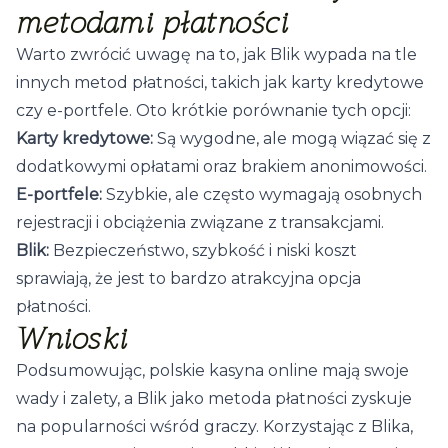
metodami płatności
Warto zwrócić uwagę na to, jak Blik wypada na tle
innych metod płatności, takich jak karty kredytowe
czy e-portfele. Oto krótkie porównanie tych opcji:
Karty kredytowe:
Są wygodne, ale mogą wiązać się z
dodatkowymi opłatami oraz brakiem anonimowości.
E-portfele:
Szybkie, ale często wymagają osobnych
rejestracji i obciążenia związane z transakcjami.
Blik:
Bezpieczeństwo, szybkość i niski koszt
sprawiają, że jest to bardzo atrakcyjna opcja
płatności.
Wnioski
Podsumowując, polskie kasyna online mają swoje
wady i zalety, a Blik jako metoda płatności zyskuje
na popularności wśród graczy. Korzystając z Blika,