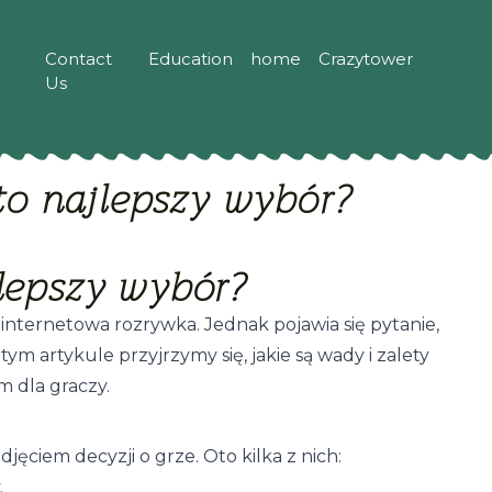
Contact
Education
home
Crazytower
Us
 to najlepszy wybór?
jlepszy wybór?
ą internetowa rozrywka. Jednak pojawia się pytanie,
m artykule przyjrzymy się, jakie są wady i zalety
m dla graczy.
jęciem decyzji o grze. Oto kilka z nich:
.