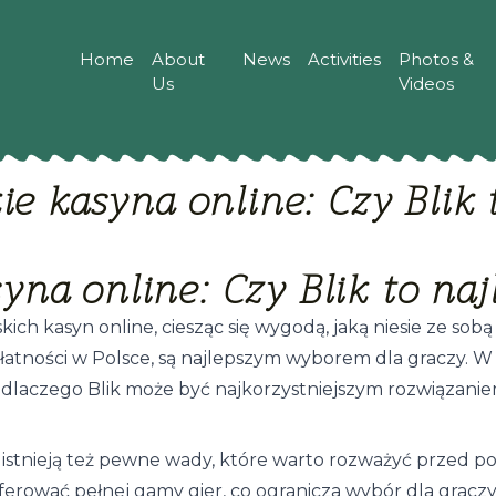
Home
About
News
Activities
Photos &
Us
Videos
ie kasyna online: Czy Blik
syna online: Czy Blik to na
skich kasyn online, ciesząc się wygodą, jaką niesie ze sob
atności w Polsce, są najlepszym wyborem dla graczy. W ty
 i dlaczego Blik może być najkorzystniejszym rozwiązanie
, istnieją też pewne wady, które warto rozważyć przed pod
erować pełnej gamy gier, co ogranicza wybór dla graczy