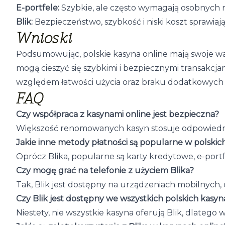
E-portfele:
Szybkie, ale często wymagają osobnych rej
Blik:
Bezpieczeństwo, szybkość i niski koszt sprawiają,
Wnioski
Podsumowując, polskie kasyna online mają swoje wady
mogą cieszyć się szybkimi i bezpiecznymi transakcjam
względem łatwości użycia oraz braku dodatkowych o
FAQ
Czy współpraca z kasynami online jest bezpieczna?
Większość renomowanych kasyn stosuje odpowiednie 
Jakie inne metody płatności są popularne w polskic
Oprócz Blika, popularne są karty kredytowe, e-port
Czy mogę grać na telefonie z użyciem Blika?
Tak, Blik jest dostępny na urządzeniach mobilnych, 
Czy Blik jest dostępny we wszystkich polskich kasyn
Niestety, nie wszystkie kasyna oferują Blik, dlatego 