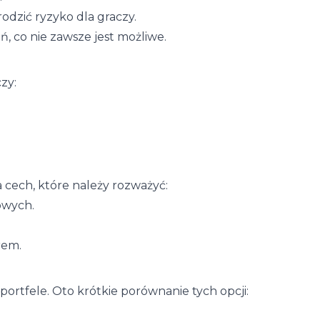
odzić ryzyko dla graczy.
 co nie zawsze jest możliwe.
zy:
a cech, które należy rozważyć:
owych.
rem.
portfele. Oto krótkie porównanie tych opcji: