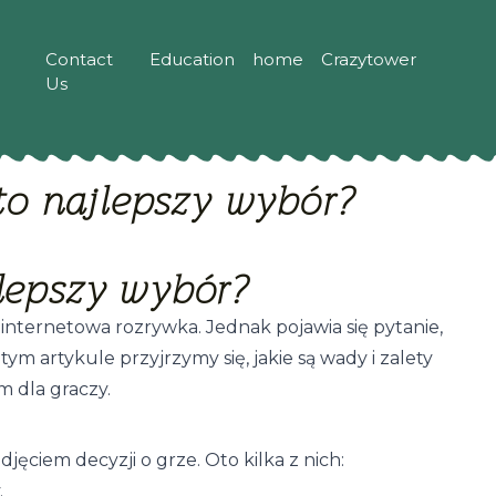
Contact
Education
home
Crazytower
Us
 to najlepszy wybór?
jlepszy wybór?
ą internetowa rozrywka. Jednak pojawia się pytanie,
m artykule przyjrzymy się, jakie są wady i zalety
m dla graczy.
jęciem decyzji o grze. Oto kilka z nich:
.