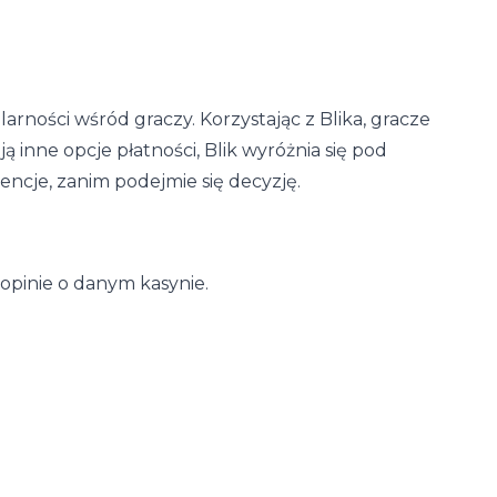
arności wśród graczy. Korzystając z Blika, gracze
 inne opcje płatności, Blik wyróżnia się pod
ncje, zanim podejmie się decyzję.
opinie o danym kasynie.