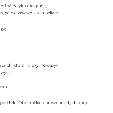
odzić ryzyko dla graczy.
 co nie zawsze jest możliwe.
zy:
a cech, które należy rozważyć:
owych.
rem.
portfele. Oto krótkie porównanie tych opcji: