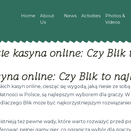
Home
About
News
Activities
Photos &
Us
Videos
ie kasyna online: Czy Blik
syna online: Czy Blik to na
skich kasyn online, ciesząc się wygodą, jaką niesie ze sob
atności w Polsce, są najlepszym wyborem dla graczy. W ty
 i dlaczego Blik może być najkorzystniejszym rozwiązanie
, istnieją też pewne wady, które warto rozważyć przed pod
erować pełnej gamy gier, co ogranicza wybór dla graczy