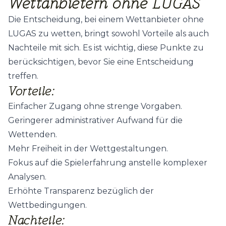
Wettanbietern ohne LUGAS
Die Entscheidung, bei einem Wettanbieter ohne
LUGAS zu wetten, bringt sowohl Vorteile als auch
Nachteile mit sich. Es ist wichtig, diese Punkte zu
berücksichtigen, bevor Sie eine Entscheidung
treffen.
Vorteile:
Einfacher Zugang ohne strenge Vorgaben.
Geringerer administrativer Aufwand für die
Wettenden.
Mehr Freiheit in der Wettgestaltungen.
Fokus auf die Spielerfahrung anstelle komplexer
Analysen.
Erhöhte Transparenz bezüglich der
Wettbedingungen.
Nachteile: