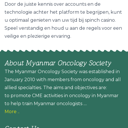
Door de juiste kennis over accounts en de
technologie achter het platform te begrijpen, kunt
u optimaal genieten van uw tijd bij spinch casino.
Speel verstandig en houd u aan de regels voor een
veilige en plezierige ervaring.
About Myanmar Oncology Society
The Myanmar Oncology Society was established in
January 2010 with members from oncology and all
allied specialties. The aims and objectives are:
to promote CME activities in oncology in Myanmar
to help train Myanmar oncologists ....
More ..