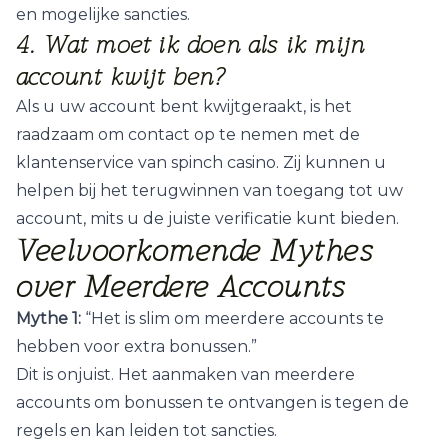
en mogelijke sancties.
4. Wat moet ik doen als ik mijn
account kwijt ben?
Als u uw account bent kwijtgeraakt, is het
raadzaam om contact op te nemen met de
klantenservice van spinch casino. Zij kunnen u
helpen bij het terugwinnen van toegang tot uw
account, mits u de juiste verificatie kunt bieden.
Veelvoorkomende Mythes
over Meerdere Accounts
Mythe 1:
“Het is slim om meerdere accounts te
hebben voor extra bonussen.”
Dit is onjuist. Het aanmaken van meerdere
accounts om bonussen te ontvangen is tegen de
regels en kan leiden tot sancties.