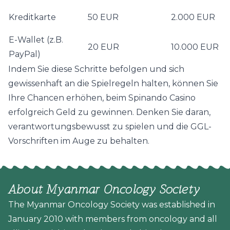
Kreditkarte
50 EUR
2.000 EUR
E-Wallet (z.B.
20 EUR
10.000 EUR
PayPal)
Indem Sie diese Schritte befolgen und sich
gewissenhaft an die Spielregeln halten, können Sie
Ihre Chancen erhöhen, beim Spinando Casino
erfolgreich Geld zu gewinnen. Denken Sie daran,
verantwortungsbewusst zu spielen und die GGL-
Vorschriften im Auge zu behalten.
About Myanmar Oncology Society
The Myanmar Oncology Society was established in
January 2010 with members from oncology and all