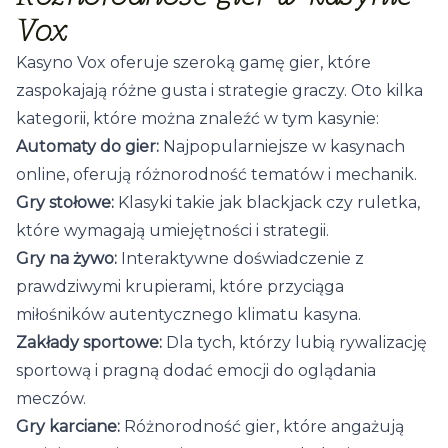
Vox
Kasyno Vox oferuje szeroką gamę gier, które
zaspokajają różne gusta i strategie graczy. Oto kilka
kategorii, które można znaleźć w tym kasynie:
Automaty do gier:
Najpopularniejsze w kasynach
online, oferują różnorodność tematów i mechanik.
Gry stołowe:
Klasyki takie jak blackjack czy ruletka,
które wymagają umiejętności i strategii.
Gry na żywo:
Interaktywne doświadczenie z
prawdziwymi krupierami, które przyciąga
miłośników autentycznego klimatu kasyna.
Zakłady sportowe:
Dla tych, którzy lubią rywalizację
sportową i pragną dodać emocji do oglądania
meczów.
Gry karciane:
Różnorodność gier, które angażują