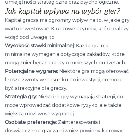
umiejętności strategiczne oraz psychologiczne.
Jak kapitał wpływa na wybór gier?
Kapitał gracza ma ogromny wpływ na to, w jakie gry
warto inwestować. Kluczowe czynniki, które należy
wziąć pod uwagę, to:
Wysokość stawki minimalnej:
Każda gra ma
minimalne wymagania dotyczące zakładów, które
mogą zniechęcać graczy o mniejszych budżetach.
Potencjalne wygrane:
Niektóre gra mogą oferować
lepsze zwroty w stosunku do inwestycji, co może
być atrakcyjne dla graczy.
Strategia gry:
Niektóre gry wymagają strategii, co
może wprowadzać dodatkowe ryzyko, ale także
większą możliwość wygranej.
Osobiste preferencje:
Zainteresowania i
doświadczenie gracza również powinny kierować