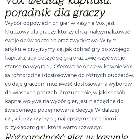
Vox według kapitału:
poradnik dla graczy
Wybór odpowiednich gier w kasynie Vox jest
kluczowy dla graczy, którzy chcą maksymalizować
swoje doświadczenia oraz zwycięstwa. W tym
artykule przyjrzymy się, jak dobrać gry do swojego
kapitału, aby cieszyć się grą oraz zwiększyć swoje
szanse na wygraną. Oferowane opcje w kasynie Vox
są różnorodne i dostosowane do różnych budżetów,
co daje graczom możliwość dostosowania wyborów
do własnych potrzeb. Zrozumienie, w jaki sposób
kapitał wpływa na wybór gier, jest niezbędne do
świadomego podejmowania decyzji. W dalszej
części przyjrzymy się najlepszym strategiom i
przykładom gier, które warto rozważyć.
Różnorodność gier w kasynie