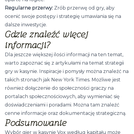
Regularne przerwy:
Zrób przerwę od gry, aby
ocenić swoje postępy i strategię umawiania się na
dalsze inwestycje.
Gdzie znaleźć więcej
informacji?
Dla jeszcze większej ilości informacji na ten temat,
warto zapoznać się z artykułami na temat strategii
gry w kasynie. Inspiracje i pomysły można znaleźć na
takich stronach jak
New York Times
. Możliwe jest
również dołączenie do społeczności graczy na
portalach społecznościowych, aby wymieniać się
doświadczeniami i poradami. Można tam znaleźć
cenne informacje oraz dokumentację strategiczną.
Podsumowanie
Wybór gier w kasynie Vox według kapitału może