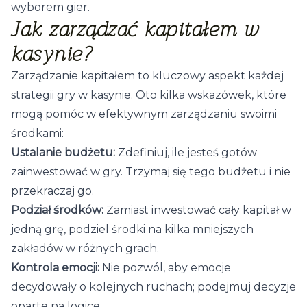
wyborem gier.
Jak zarządzać kapitałem w
kasynie?
Zarządzanie kapitałem to kluczowy aspekt każdej
strategii gry w kasynie. Oto kilka wskazówek, które
mogą pomóc w efektywnym zarządzaniu swoimi
środkami:
Ustalanie budżetu:
Zdefiniuj, ile jesteś gotów
zainwestować w gry. Trzymaj się tego budżetu i nie
przekraczaj go.
Podział środków:
Zamiast inwestować cały kapitał w
jedną grę, podziel środki na kilka mniejszych
zakładów w różnych grach.
Kontrola emocji:
Nie pozwól, aby emocje
decydowały o kolejnych ruchach; podejmuj decyzje
oparte na logice.