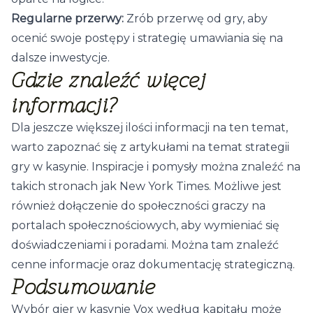
Regularne przerwy:
Zrób przerwę od gry, aby
ocenić swoje postępy i strategię umawiania się na
dalsze inwestycje.
Gdzie znaleźć więcej
informacji?
Dla jeszcze większej ilości informacji na ten temat,
warto zapoznać się z artykułami na temat strategii
gry w kasynie. Inspiracje i pomysły można znaleźć na
takich stronach jak
New York Times
. Możliwe jest
również dołączenie do społeczności graczy na
portalach społecznościowych, aby wymieniać się
doświadczeniami i poradami. Można tam znaleźć
cenne informacje oraz dokumentację strategiczną.
Podsumowanie
Wybór gier w kasynie Vox według kapitału może