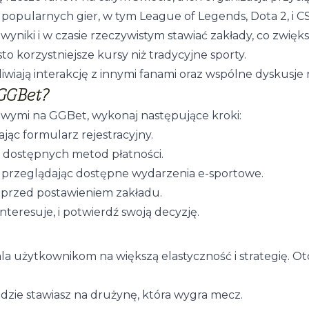
popularnych gier, w tym League of Legends, Dota 2, i C
yniki i w czasie rzeczywistym stawiać zakłady, co zwi
to korzystniejsze kursy niż tradycyjne sporty.
wiają interakcję z innymi fanami oraz wspólne dyskusje n
 GGBet?
owymi na GGBet, wykonaj następujące kroki:
jąc formularz rejestracyjny.
z dostępnych metod płatności.
, przeglądając dostępne wydarzenia e-sportowe.
y przed postawieniem zakładu.
nteresuje, i potwierdź swoją decyzję.
a użytkownikom na większą elastyczność i strategię. O
gdzie stawiasz na drużynę, która wygra mecz.