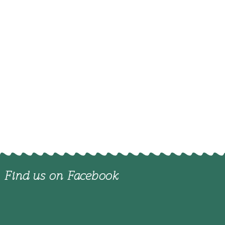
Find us on Facebook