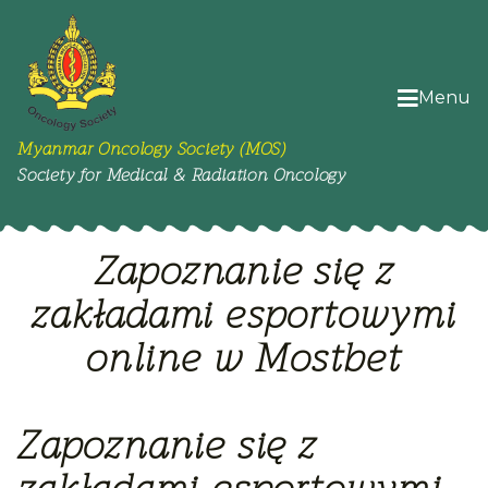
Menu
Myanmar Oncology Society (MOS)
Society for Medical & Radiation Oncology
Zapoznanie się z
zakładami esportowymi
online w Mostbet
Zapoznanie się z