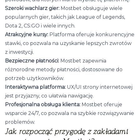
Szeroki wachlarz gier:
Mostbet obsługuje wiele
popularnych gier, takich jak League of Legends,
Dota 2, CS:GO i wiele innych.
Atrakcyjne kursy:
Platforma oferuje konkurencyjne
stawki, co pozwala na uzyskanie lepszych zwrotów
z inwestycji.
Bezpieczne płatności:
Mostbet zapewnia
różnorodne metody płatności, dostosowane do
potrzeb użytkowników.
Interaktywna platforma:
UX/UI strony internetowej
jest przyjazny, co ułatwia nawigację.
Profesjonalna obsługa klienta:
Mostbet oferuje
wsparcie 24/7, co pozwala na szybkie rozwiązywanie
problemów.
Jak rozpocząć przygodę z zakładami