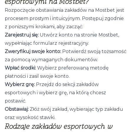
esportowymi na Mostbet?
Rozpoczęcie obstawiania zakładów na Mostbet jest
procesem prostym i intuicyjnym. Postępuj zgodnie
z poniższymi krokami, aby zacząć:
Zarejestruj się:
Utwórz konto na stronie Mostbet,
wypełniając formularz rejestracyjny.
Zweryfikuj swoje konto:
Potwierdź swoją tożsamość
za pomocą wymaganych dokumentów.
Wpłać środki:
Wybierz preferowaną metodę
płatności i zasil swoje konto.
Wybierz grę:
Przejdź do sekcji zakładów
esportowych i wybierz grę, na którą chcesz
postawić.
Obstawiaj:
Złóż swój zakład, wybierając typ zakładu
oraz wysokość stawki.
Rodzaje zakładów esportowych w