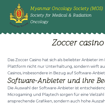
Myanmar Oncology Society (MOS)
Society for Medical & Radiation
Oncology
Zoccer casin
Das
Zoccer Casino
hat sich als beliebter Anbieter im
Plattform nicht nur Unterhaltung, sondern wirft au
Casinos, insbesondere in Bezug auf Software-Anbiete
Software-Anbieter und ihre B
Die Auswahl der Software-Anbieter ist entscheidend
Microgaming und Playtech sorgen für eine Vielzahl
ansprechende Grafiken, sondern auch hohe Auszahlu