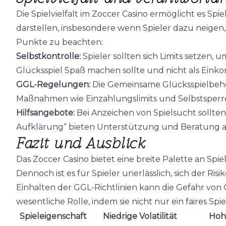
Die Spielvielfalt im Zoccer Casino ermöglicht es Sp
darstellen, insbesondere wenn Spieler dazu neigen,
Punkte zu beachten:
Selbstkontrolle:
Spieler sollten sich Limits setzen,
Glücksspiel Spaß machen sollte und nicht als Eink
GGL-Regelungen:
Die Gemeinsame Glücksspielbehör
Maßnahmen wie Einzahlungslimits und Selbstsperr
Hilfsangebote:
Bei Anzeichen von Spielsucht sollten
Aufklärung“ bieten Unterstützung und Beratung a
Fazit und Ausblick
Das Zoccer Casino bietet eine breite Palette an Spi
Dennoch ist es für Spieler unerlässlich, sich der R
Einhalten der GGL-Richtlinien kann die Gefahr von 
wesentliche Rolle, indem sie nicht nur ein faires S
Spieleigenschaft
Niedrige Volatilität
Hohe