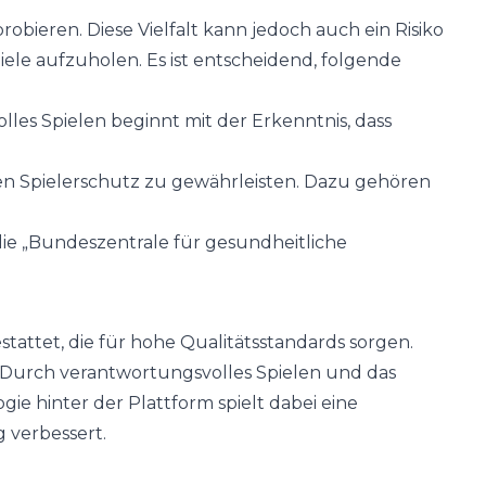
obieren. Diese Vielfalt kann jedoch auch ein Risiko
iele aufzuholen. Es ist entscheidend, folgende
lles Spielen beginnt mit der Erkenntnis, dass
en Spielerschutz zu gewährleisten. Dazu gehören
die „Bundeszentrale für gesundheitliche
tattet, die für hohe Qualitätsstandards sorgen.
nd. Durch verantwortungsvolles Spielen und das
ie hinter der Plattform spielt dabei eine
g verbessert.